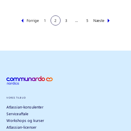
Forrige
1
2
3
…
5
Næste
VORES TILBUD
Atlassian-konsulenter
Serviceaftale
Workshops og kurser
Atlassian-licenser