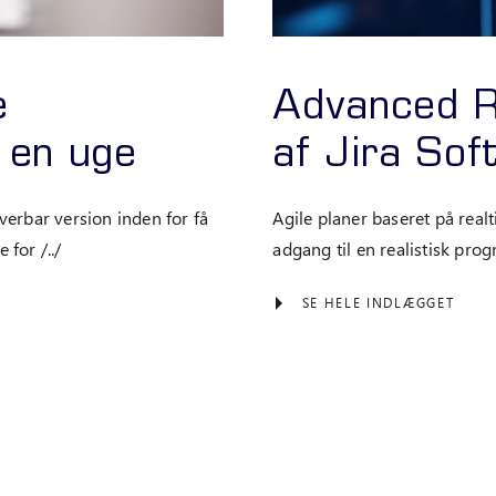
e
Advanced R
 en uge
af Jira So
verbar version inden for få
Agile planer baseret på realt
for /../
adgang til en realistisk pro
SE HELE INDLÆGGET