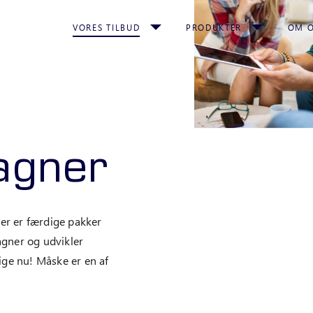
VORES TILBUD
PRODUKTER
OM 
agner
er er færdige pakker
agner og udvikler
lige nu! Måske er en af