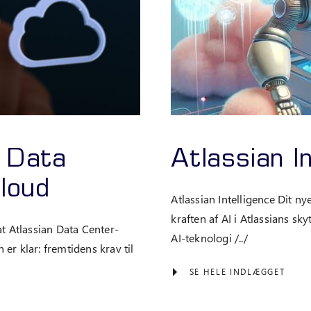
n Data
Atlassian I
Cloud
Atlassian Intelligence Dit n
kraften af AI i Atlassians s
at Atlassian Data Center-
AI-teknologi /../
er klar: fremtidens krav til
SE HELE INDLÆGGET