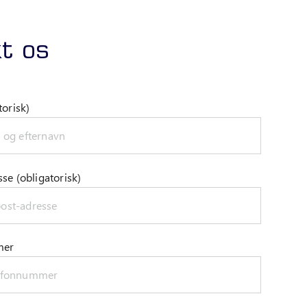
t os
torisk)
se (obligatorisk)
mer