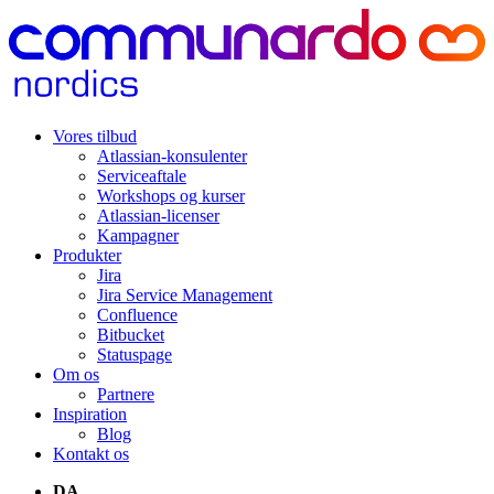
Vores tilbud
Atlassian-konsulenter
Serviceaftale
Workshops og kurser
Atlassian-licenser
Kampagner
Produkter
Jira
Jira Service Management
Confluence
Bitbucket
Statuspage
Om os
Partnere
Inspiration
Blog
Kontakt os
DA