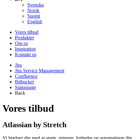
Svenska
Norsk
Suomi
English
Vores tilbud
Produkter
Om os
Inspiration
Kontakt os
Jira
Jira Service Management
Confluence
Bitbucket
Statuspage
Back
Vores tilbud
Atlassian by Stretch
Vi hjælper dig med at starte, migrere, forbedre og automatisere din