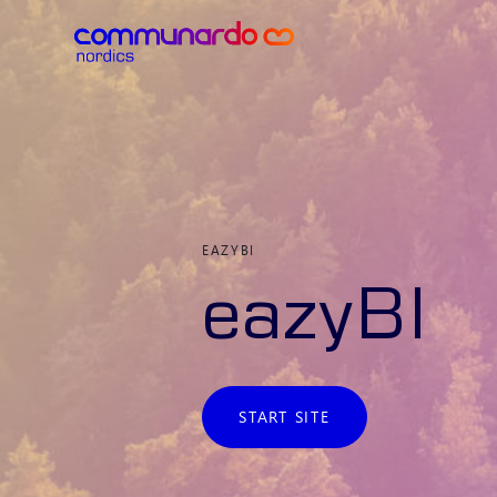
EAZYBI
eazyBI
START SITE