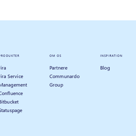
PRODUKTER
OM OS
INSPIRATION
Jira
Partnere
Blog
Jira Service
Communardo
Management
Group
Confluence
Bitbucket
Statuspage