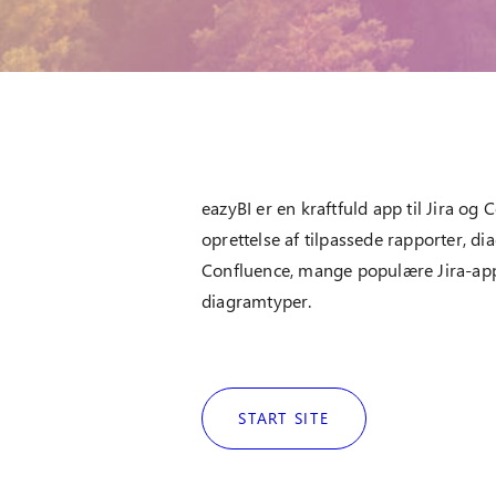
eazyBI er en kraftfuld app til Jira og
oprettelse af tilpassede rapporter, d
Confluence, mange populære Jira-apps
diagramtyper.
START SITE