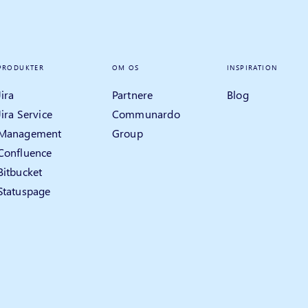
PRODUKTER
OM OS
INSPIRATION
Jira
Partnere
Blog
Jira Service
Communardo
Management
Group
Confluence
Bitbucket
Statuspage